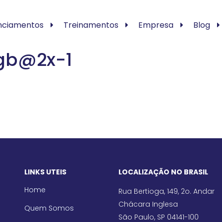
nciamentos
Treinamentos
Empresa
Blog
rgb@2x-1
LINKS UTEIS
LOCALIZAÇÃO NO BRASIL
Home
Rua Bertioga, 149, 2o. Andar
Chácara Inglesa
Quem Somos
São Paulo, SP 04141-100