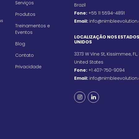
Serviços
Brazil
Fone:
+55 11 5594-4891
Produtos
us
Email:
info@nimbleevolution
Treinamentos e
Eventos
LOCALIZAÇÃO NOS ESTADO
UNIDOS
Blog
3373 W Vine St, Kissimmee, FL,
Contato
United States
Privacidade
Fone:
+1 407-750-9094
Email:
info@nimbleevolution