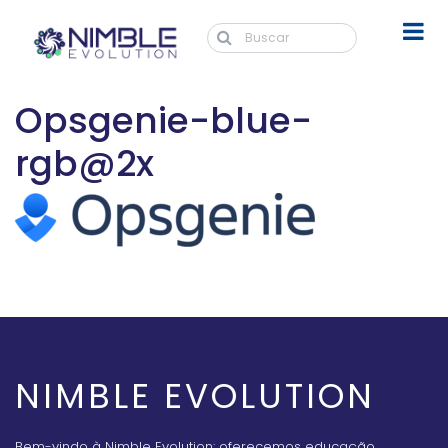
Opsgenie-blue-
rgb@2x
NIMBLE EVOLUTION
Bem-vindo à Nimble Evolution: oferecemos educação