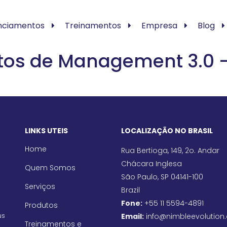
nciamentos
Treinamentos
Empresa
Blog
os de Management 3.0 
LINKS UTEIS
LOCALIZAÇÃO NO BRASIL
Home
Rua Bertioga, 149, 2o. Andar
Chácara Inglesa
Quem Somos
São Paulo, SP 04141-100
Serviços
Brazil
Fone:
+55 11 5594-4891
Produtos
us
Email:
info@nimbleevolution
Treinamentos e