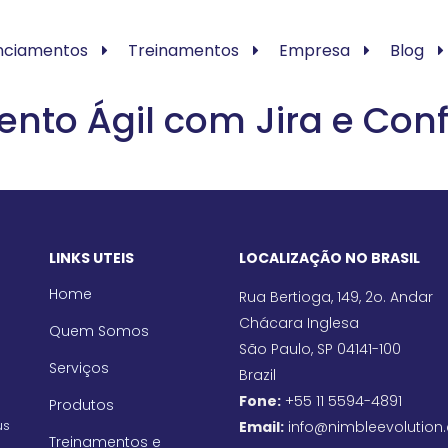
nciamentos
Treinamentos
Empresa
Blog
nto Ágil com Jira e Con
LINKS UTEIS
LOCALIZAÇÃO NO BRASIL
Home
Rua Bertioga, 149, 2o. Andar
Chácara Inglesa
Quem Somos
São Paulo, SP 04141-100
Serviços
Brazil
Fone:
+55 11 5594-4891
Produtos
us
Email:
info@nimbleevolution
Treinamentos e