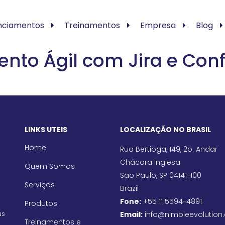
nciamentos
Treinamentos
Empresa
Blog
nto Ágil com Jira e Con
LINKS UTEIS
LOCALIZAÇÃO NO BRASIL
Home
Rua Bertioga, 149, 2o. Andar
Chácara Inglesa
Quem Somos
São Paulo, SP 04141-100
Serviços
Brazil
Fone:
+55 11 5594-4891
Produtos
us
Email:
info@nimbleevolution
Treinamentos e