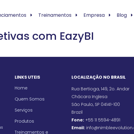
nciamentos
Treinamentos
Empresa
Blog
fetivas com EazyBI
LINKS UTEIS
LOCALIZAÇÃO NO BRASIL
Home
Rua Bertioga, 149, 2o. Andar
Chácara Inglesa
Quem Somos
São Paulo, SP 04141-100
Serviços
Brazil
Fone:
+55 11 5594-4891
Produtos
us
Email:
info@nimbleevolution
Treinamentos e