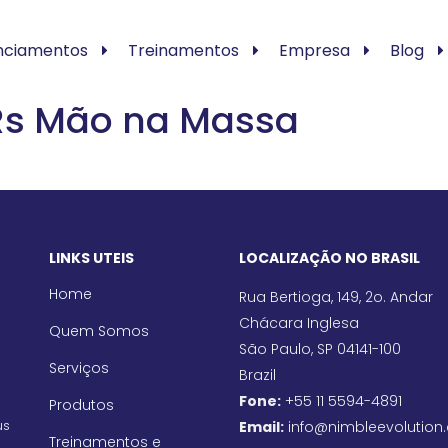
nciamentos
Treinamentos
Empresa
Blog
KRs Mão na Massa
LINKS UTEIS
LOCALIZAÇÃO NO BRASIL
Home
Rua Bertioga, 149, 2o. Andar
Chácara Inglesa
Quem Somos
São Paulo, SP 04141-100
Serviços
Brazil
Fone:
+55 11 5594-4891
Produtos
us
Email:
info@nimbleevolution
Treinamentos e