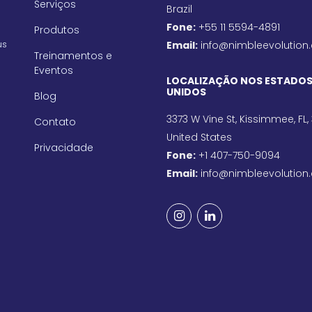
Serviços
Brazil
Fone:
+55 11 5594-4891
Produtos
us
Email:
info@nimbleevolution
Treinamentos e
Eventos
LOCALIZAÇÃO NOS ESTADO
UNIDOS
Blog
3373 W Vine St, Kissimmee, FL,
Contato
United States
Privacidade
Fone:
+1 407-750-9094
Email:
info@nimbleevolution