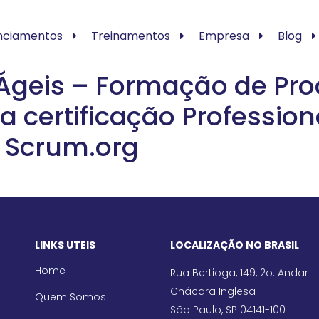
nciamentos
Treinamentos
Empresa
Blog
 Ágeis – Formação de Pr
a certificação Professio
a Scrum.org
LINKS UTEIS
LOCALIZAÇÃO NO BRASIL
Home
Rua Bertioga, 149, 2o. Andar
Chácara Inglesa
Quem Somos
São Paulo, SP 04141-100