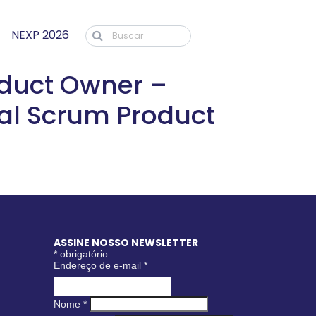
NEXP 2026
oduct Owner –
nal Scrum Product
ASSINE NOSSO NEWSLETTER
*
obrigatório
Endereço de e-mail
*
Nome
*