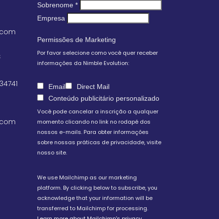
Sobrenome
*
Empresa
.com
Permissões de Marketing
Por favor selecione como você quer receber
S
informações da Nimble Evolution:
 34741
Email
Direct Mail
Conteúdo publicitário personalizado
Você pode cancelar a inscrição a qualquer
.com
momento clicando no link no rodapé dos
nossos e-mails. Para obter informações
sobre nossas práticas de privacidade, visite
nosso site.
We use Mailchimp as our marketing
platform. By clicking below to subscribe, you
acknowledge that your information will be
transferred to Mailchimp for processing.
Learn more about Mailchimp's privacy