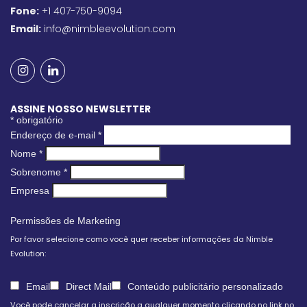
Fone:
+1 407-750-9094
Email:
info@nimbleevolution.com
ASSINE NOSSO NEWSLETTER
*
obrigatório
Endereço de e-mail
*
Nome
*
Sobrenome
*
Empresa
Permissões de Marketing
Por favor selecione como você quer receber informações da Nimble
Evolution:
Email
Direct Mail
Conteúdo publicitário personalizado
Você pode cancelar a inscrição a qualquer momento clicando no link no