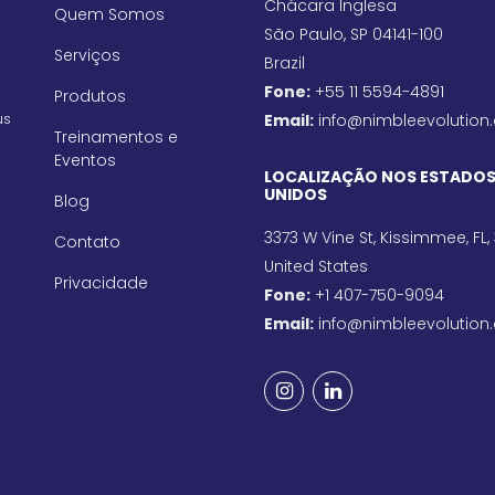
Chácara Inglesa
Quem Somos
São Paulo, SP 04141-100
Serviços
Brazil
Fone:
+55 11 5594-4891
Produtos
us
Email:
info@nimbleevolution
Treinamentos e
Eventos
LOCALIZAÇÃO NOS ESTADO
UNIDOS
Blog
3373 W Vine St, Kissimmee, FL,
Contato
United States
Privacidade
Fone:
+1 407-750-9094
Email:
info@nimbleevolution