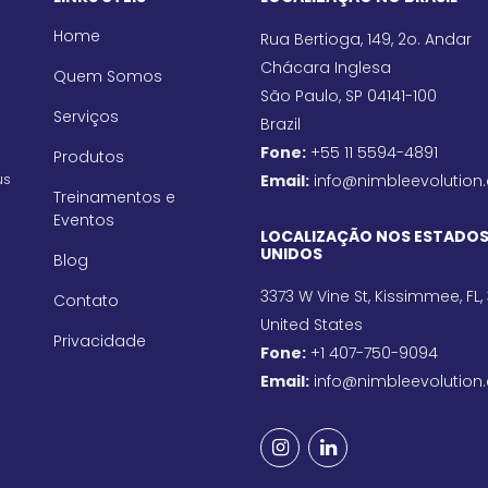
Home
Rua Bertioga, 149, 2o. Andar
Chácara Inglesa
Quem Somos
São Paulo, SP 04141-100
Serviços
Brazil
Fone:
+55 11 5594-4891
Produtos
us
Email:
info@nimbleevolution
Treinamentos e
Eventos
LOCALIZAÇÃO NOS ESTADO
UNIDOS
Blog
3373 W Vine St, Kissimmee, FL,
Contato
United States
Privacidade
Fone:
+1 407-750-9094
Email:
info@nimbleevolution