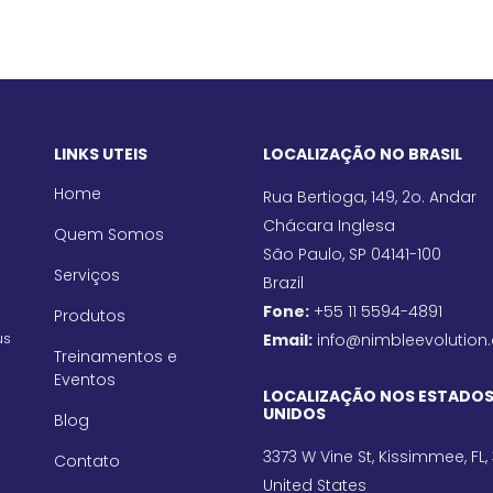
LINKS UTEIS
LOCALIZAÇÃO NO BRASIL
Home
Rua Bertioga, 149, 2o. Andar
Chácara Inglesa
Quem Somos
São Paulo, SP 04141-100
Serviços
Brazil
Fone:
+55 11 5594-4891
Produtos
us
Email:
info@nimbleevolution
Treinamentos e
Eventos
LOCALIZAÇÃO NOS ESTADO
UNIDOS
Blog
3373 W Vine St, Kissimmee, FL,
Contato
United States