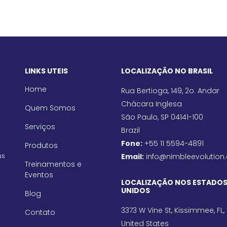
LINKS UTEIS
LOCALIZAÇÃO NO BRASIL
Home
Rua Bertioga, 149, 2o. Andar
Chácara Inglesa
Quem Somos
São Paulo, SP 04141-100
Serviços
Brazil
Fone:
+55 11 5594-4891
Produtos
us
Email:
info@nimbleevolution
Treinamentos e
Eventos
LOCALIZAÇÃO NOS ESTADO
UNIDOS
Blog
3373 W Vine St, Kissimmee, FL,
Contato
United States