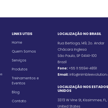
LINKS UTEIS
LOCALIZAÇÃO NO BRASIL
Home
Rua Bertioga, 149, 2o. Andar
Chácara Inglesa
Quem Somos
São Paulo, SP 04141-100
Serviços
Brazil
Fone:
+55 11 5594-4891
Produtos
us
Email:
info@nimbleevolution
Treinamentos e
Eventos
LOCALIZAÇÃO NOS ESTADO
UNIDOS
Blog
3373 W Vine St, Kissimmee, FL,
Contato
United States