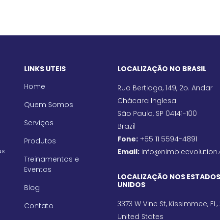
LINKS UTEIS
LOCALIZAÇÃO NO BRASIL
Home
Rua Bertioga, 149, 2o. Andar
Chácara Inglesa
Quem Somos
São Paulo, SP 04141-100
Serviços
Brazil
Fone:
+55 11 5594-4891
Produtos
us
Email:
info@nimbleevolution
Treinamentos e
Eventos
LOCALIZAÇÃO NOS ESTADO
UNIDOS
Blog
3373 W Vine St, Kissimmee, FL,
Contato
United States