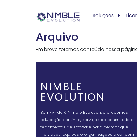
Soluções
Lice
Arquivo
Em breve teremos conteúdo nessa págin
NIMBLE
EVOLUTION
Bem-vindo à Nimble Evolution: oferecemos
educação contínua, serviços de consultoria e
ferramentas de software para permitir que
indivíduos, equipes e organizações alcancem