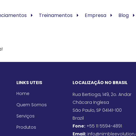
nciamentos
Treinamentos
Empresa
Blog
a!
LINKS UTEIS
LOCALIZAÇÃO NO BRASIL
Home
Rua Bertioga, 149, 2o. Andar
Chácara Inglesa
Quem Somos
São Paulo, SP 04141-100
Serviços
Brazil
Fone:
+55 11 5594-4891
Produtos
Email:
info@nimbleevolution