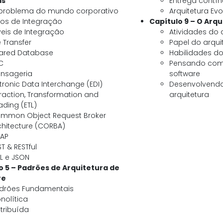
as
Entrega contín
problema do mundo corporativo
Arquitetura Evo
pos de Integração
Capítulo 9 – O Arq
veis de Integração
Atividades do 
e Transfer
Papel do arqui
ared Database
Habilidades do
C
Pensando com
nsageria
software
etronic Data Interchange (EDI)
Desenvolvendo
traction, Transformation and
arquitetura
ading (ETL)
mmon Object Request Broker
chitecture (CORBA)
AP
ST & RESTful
L e JSON
o 5 – Padrões de Arquitetura de
re
drões Fundamentais
nolítica
stribuída