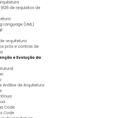
rquitetura
 9126 de requisitos de
tetura
ng Language (UML)
il
e arquitetura
 prós e contras de
ra
enção e Evolução da
rutural
ão
o
 Análise de Arquitetura
e
ntínua
nua
 as Code
 as Code