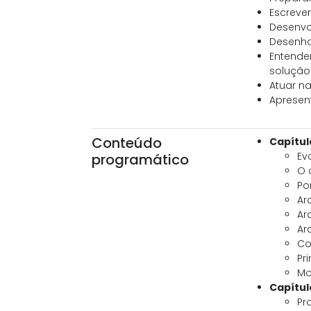
Escreve
Desenvo
Desenha
Entende
solução
Atuar n
Apresent
Conteúdo
Capítul
Ev
programático
O 
Po
Ar
Ar
Ar
Co
Pr
Mo
Capítul
Pr