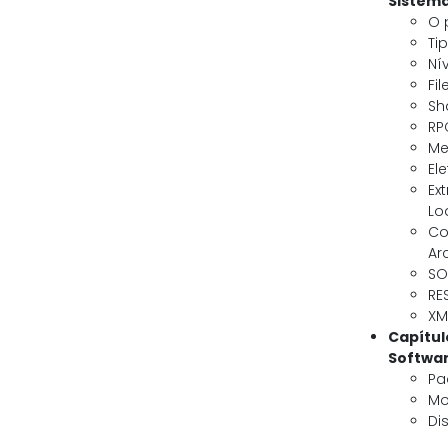
Sistem
O 
Ti
Ní
Fil
Sh
RP
Me
El
Ex
Lo
Co
Ar
SO
RE
XM
Capítul
Softwa
Pa
Mo
Di