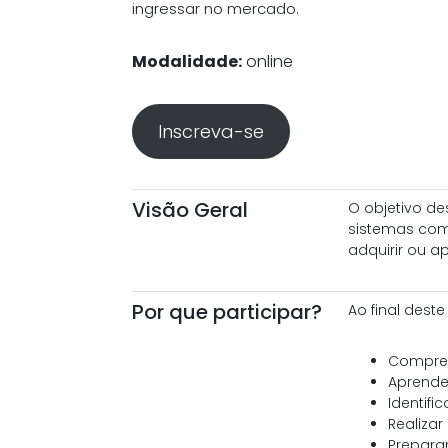
ingressar no mercado.
Modalidade:
online
Inscreva-se
Visão Geral
O objetivo de
sistemas com
adquirir ou a
Por que participar?
Ao final dest
Compree
Aprender
Identifi
Realizar
Prepara