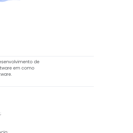
desenvolvimento de
oftware em como
tware.
;
cio;