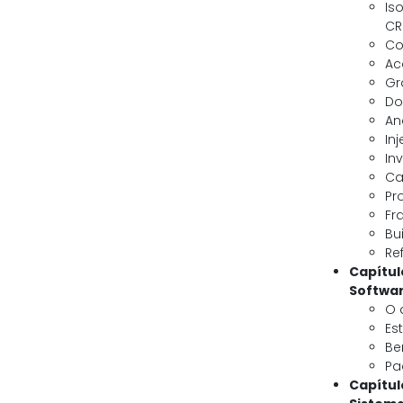
Is
CR
Co
Ac
Gr
Do
An
In
In
Ca
Pr
Fr
Bu
Re
Capítul
Softwar
O 
Es
Be
Pa
Capítul