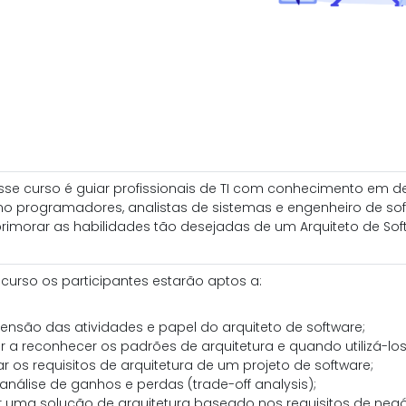
sse curso é guiar profissionais de TI com conhecimento em 
o programadores, analistas de sistemas e engenheiro de s
primorar as habilidades tão desejadas de um Arquiteto de Sof
e curso os participantes estarão aptos a:
nsão das atividades e papel do arquiteto de software;
 a reconhecer os padrões de arquitetura e quando utilizá-los
car os requisitos de arquitetura de um projeto de software;
 análise de ganhos e perdas (trade-off analysis);
r uma solução de arquitetura baseado nos requisitos de negó