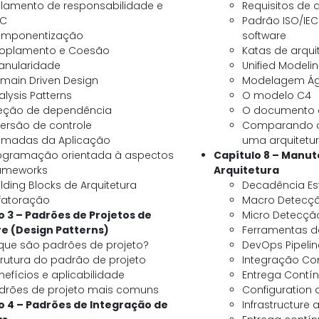
olamento de responsabilidade e
Requisitos de a
C
Padrão ISO/IEC
mponentização
software
oplamento e Coesão
Katas de arqui
anularidade
Unified Modeli
main Driven Design
Modelagem Ág
alysis Patterns
O modelo C4
jeção de dependência
O documento d
versão de controle
Comparando os
madas da Aplicação
uma arquitetu
ogramação orientada à aspectos
Capítulo 8 – Manut
ameworks
Arquitetura
ilding Blocks de Arquitetura
Decadência Est
fatoração
Macro Detecç
o 3 – Padrões de Projetos de
Micro Detecçã
e (Design Patterns)
Ferramentas de
que são padrões de projeto?
DevOps Pipelin
trutura do padrão de projeto
Integração Co
nefícios e aplicabilidade
Entrega Contí
drões de projeto mais comuns
Configuration
o 4 – Padrões de Integração de
Infrastructure