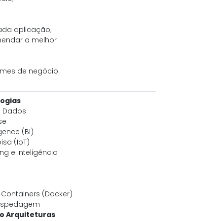
ada aplicação;
mendar a melhor
times de negócio.
logias
e Dados
se
igence (BI)
isa (IoT)
ng e Inteligência
e Containers (Docker)
ospedagem
do Arquiteturas