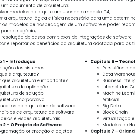
r um documento de arquitetura;
lver modelos de arquitetura usando o modelo C4;
r a arquitetura lógica e física necessária para uma determin
r os modelos de hospedagem de um software e poder reco
 para o negócio;
a resolução de casos complexos de integrações de software;
ar e reportar os benefícios da arquitetura adotada para os 
o 1 – Introdução
Capítulo 6 – Tecno
olução dos sistemas
Persistência d
que é arquitetura?
Data Warehou
r que arquitetura é importante?
Business Intell
quitetura de aplicação
Internet das Co
quitetura de solução
Machine Learni
quitetura corporativa
Artificial
nceitos de arquitetura de software
Big Data
incípios de arquitetura de software
Block Chain
delos e visões arquiteturais
Virtualização 
o 2 – O Projeto de Software
Modelos de H
ogramação orientação a objetos
Capítulo 7 – Crian