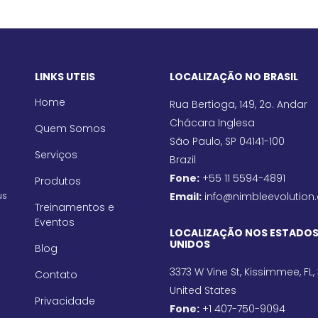
LINKS UTEIS
LOCALIZAÇÃO NO BRASIL
Home
Rua Bertioga, 149, 2o. Andar
Chácara Inglesa
Quem Somos
São Paulo, SP 04141-100
Serviços
Brazil
Fone:
+55 11 5594-4891
Produtos
us
Email:
info@nimbleevolution
Treinamentos e
Eventos
LOCALIZAÇÃO NOS ESTADO
UNIDOS
Blog
3373 W Vine St, Kissimmee, FL,
Contato
United States
Privacidade
Fone:
+1 407-750-9094