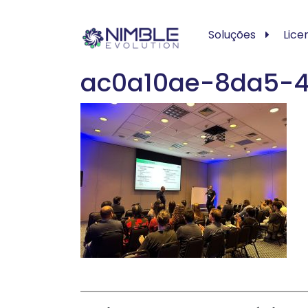
Soluções
Lice
ac0a10ae-8da5-4