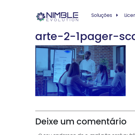
Soluções
Lice
arte-2-1pager-sc
Deixe um comentário