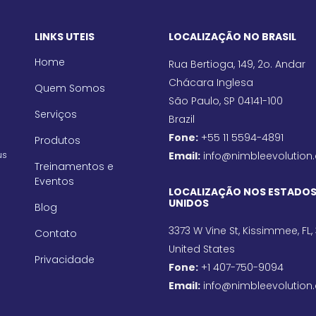
LINKS UTEIS
LOCALIZAÇÃO NO BRASIL
Home
Rua Bertioga, 149, 2o. Andar
Chácara Inglesa
Quem Somos
São Paulo, SP 04141-100
Serviços
Brazil
Fone:
+55 11 5594-4891
Produtos
us
Email:
info@nimbleevolution
Treinamentos e
Eventos
LOCALIZAÇÃO NOS ESTADO
UNIDOS
Blog
3373 W Vine St, Kissimmee, FL,
Contato
United States
Privacidade
Fone:
+1 407-750-9094
Email:
info@nimbleevolution