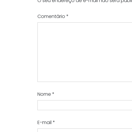
O seu endereço de e-mail não será publ
Comentário
*
Nome
*
E-mail
*