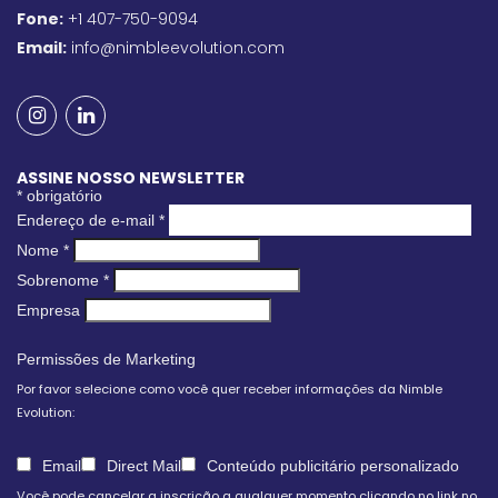
Fone:
+1 407-750-9094
Email:
info@nimbleevolution.com
ASSINE NOSSO NEWSLETTER
*
obrigatório
Endereço de e-mail
*
Nome
*
Sobrenome
*
Empresa
Permissões de Marketing
Por favor selecione como você quer receber informações da Nimble
Evolution:
Email
Direct Mail
Conteúdo publicitário personalizado
Você pode cancelar a inscrição a qualquer momento clicando no link no