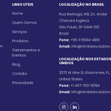
LINKS UTEIS
LOCALIZAÇÃO NO BRASIL
Home
Rua Bertioga, 149, 2o. Andar
Chácara Inglesa
Quem Somos
São Paulo, SP 04141-100
Serviços
Brazil
Fone:
+55 11 5594-4891
Produtos
us
Email:
info@nimbleevolution
Treinamentos e
Eventos
LOCALIZAÇÃO NOS ESTADO
UNIDOS
Blog
3373 W Vine St, Kissimmee, FL,
Contato
United States
Privacidade
Fone:
+1 407-750-9094
Email:
info@nimbleevolution