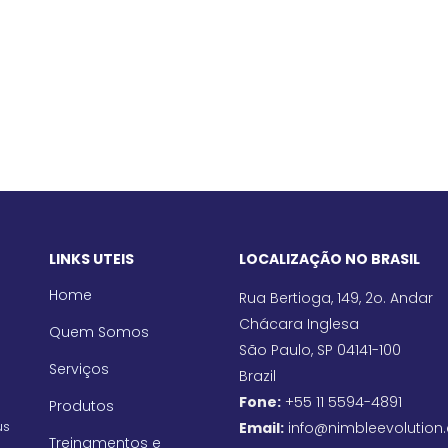
LINKS UTEIS
LOCALIZAÇÃO NO BRASIL
Home
Rua Bertioga, 149, 2o. Andar
Chácara Inglesa
Quem Somos
São Paulo, SP 04141-100
Serviços
Brazil
Fone:
+55 11 5594-4891
Produtos
us
Email:
info@nimbleevolution
Treinamentos e