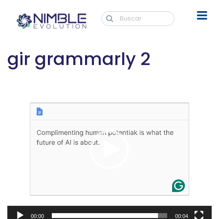
gir grammarly 2
Tocador
de
vídeo
00:00
00:04