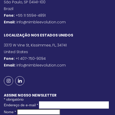
São Paulo, SP 04141-100
Brazil
Fone:
+55 11 5594-4891
Email:
info@nimbleevolution.com
LOCALIZAÇÃO NOS ESTADOS UNIDOS
3373 W Vine St, Kissimmee, FL, 34741
United States
Fone:
+1 407-750-9094
Email:
info@nimbleevolution.com
ASSINE NOSSO NEWSLETTER
*
obrigatório
Endereço de e-mail
*
Nome
*