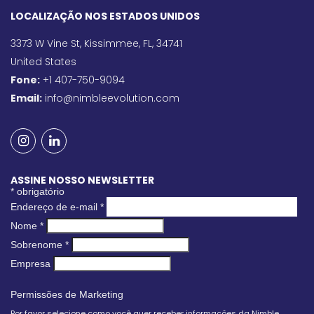
LOCALIZAÇÃO NOS ESTADOS UNIDOS
3373 W Vine St, Kissimmee, FL, 34741
United States
Fone:
+1 407-750-9094
Email:
info@nimbleevolution.com
ASSINE NOSSO NEWSLETTER
*
obrigatório
Endereço de e-mail
*
Nome
*
Sobrenome
*
Empresa
Permissões de Marketing
Por favor selecione como você quer receber informações da Nimble