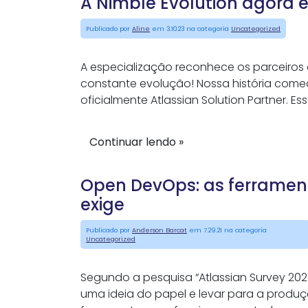
A Nimble Evolution agora é
Publicado por
Aline
em 3.10.23 na categoria
Uncategorized
A especialização reconhece os parceiros c
constante evolução! Nossa história com
oficialmente Atlassian Solution Partner. E
Continuar lendo »
Open DevOps: as ferramen
exige
Publicado por
Anderson Barcat
em 7.29.21 na categoria
Uncategorized
Segundo a pesquisa “Atlassian Survey 202
uma ideia do papel e levar para a produ