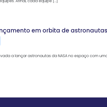
uipes. Afinal, cada equipe […]
lançamento em orbita de astronauta
privada a lançar astronautas da NASA no espaço com u