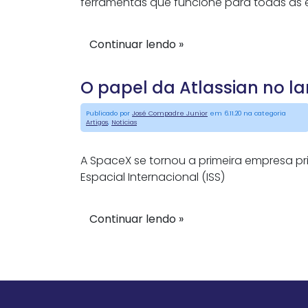
ferramentas que funcione para todas as eq
Continuar lendo »
O papel da Atlassian no 
Publicado por
José Compadre Junior
em 6.11.20 na categoria
Artigos
,
Notícias
A SpaceX se tornou a primeira empresa 
Espacial Internacional (ISS)
Continuar lendo »