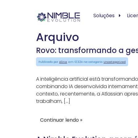
Soluções
Lice
Arquivo
Rovo: transformando a ges
Publicado por
Aline
em 12.3.24 na categoria
Uncategorized
A inteligência artificial está transforma
combinando IA desenvolvida internamente
contexto, recentemente, a Atlassian apre
trabalham, […]
Continuar lendo »