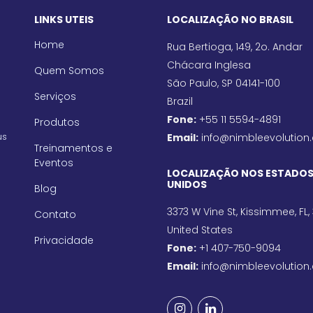
LINKS UTEIS
LOCALIZAÇÃO NO BRASIL
Home
Rua Bertioga, 149, 2o. Andar
Chácara Inglesa
Quem Somos
São Paulo, SP 04141-100
Serviços
Brazil
Fone:
+55 11 5594-4891
Produtos
us
Email:
info@nimbleevolution
Treinamentos e
Eventos
LOCALIZAÇÃO NOS ESTADO
UNIDOS
Blog
3373 W Vine St, Kissimmee, FL,
Contato
United States
Privacidade
Fone:
+1 407-750-9094
Email:
info@nimbleevolution