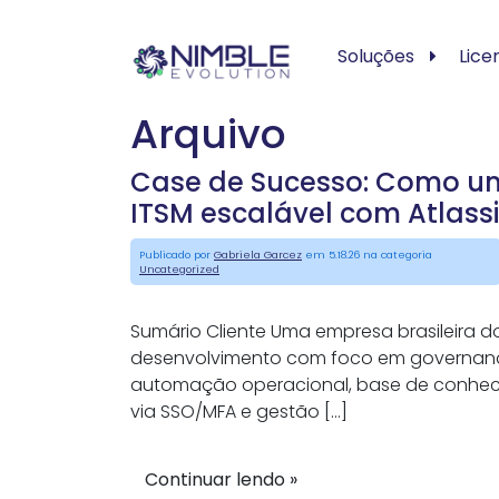
Soluções
Lice
Arquivo
Case de Sucesso: Como um
ITSM escalável com Atlass
Publicado por
Gabriela Garcez
em 5.18.26 na categoria
Uncategorized
Sumário Cliente Uma empresa brasileira d
desenvolvimento com foco em governança, 
automação operacional, base de conheci
via SSO/MFA e gestão […]
Continuar lendo »