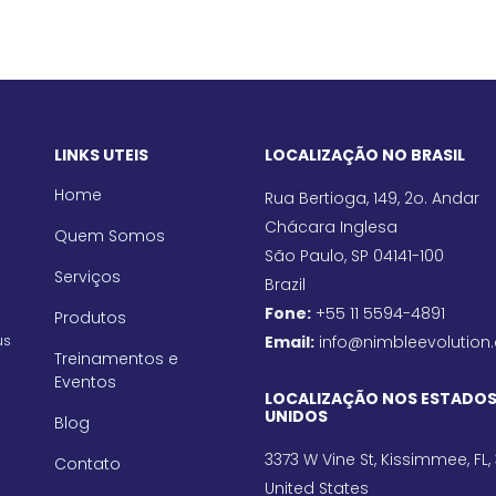
LINKS UTEIS
LOCALIZAÇÃO NO BRASIL
Home
Rua Bertioga, 149, 2o. Andar
Chácara Inglesa
Quem Somos
São Paulo, SP 04141-100
Serviços
Brazil
Fone:
+55 11 5594-4891
Produtos
us
Email:
info@nimbleevolution
Treinamentos e
Eventos
LOCALIZAÇÃO NOS ESTADO
UNIDOS
Blog
3373 W Vine St, Kissimmee, FL,
Contato
United States