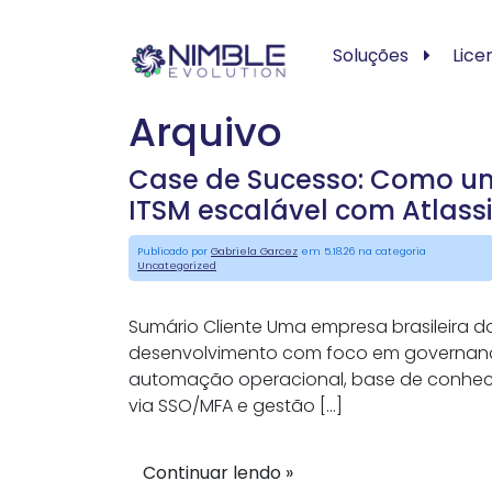
Soluções
Lice
Arquivo
Case de Sucesso: Como um
ITSM escalável com Atlass
Publicado por
Gabriela Garcez
em 5.18.26 na categoria
Uncategorized
Sumário Cliente Uma empresa brasileira d
desenvolvimento com foco em governança, 
automação operacional, base de conheci
via SSO/MFA e gestão […]
Continuar lendo »