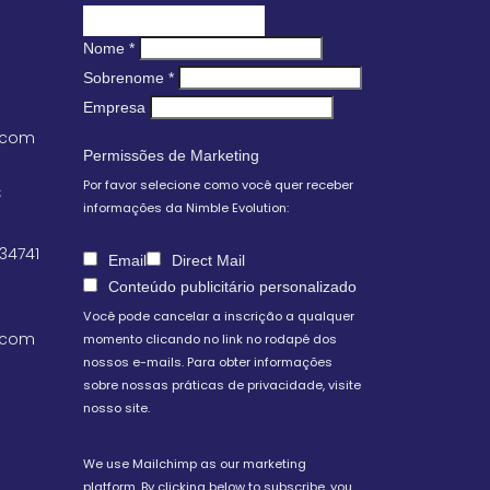
Nome
*
Sobrenome
*
Empresa
.com
Permissões de Marketing
Por favor selecione como você quer receber
S
informações da Nimble Evolution:
 34741
Email
Direct Mail
Conteúdo publicitário personalizado
Você pode cancelar a inscrição a qualquer
.com
momento clicando no link no rodapé dos
nossos e-mails. Para obter informações
sobre nossas práticas de privacidade, visite
nosso site.
We use Mailchimp as our marketing
platform. By clicking below to subscribe, you