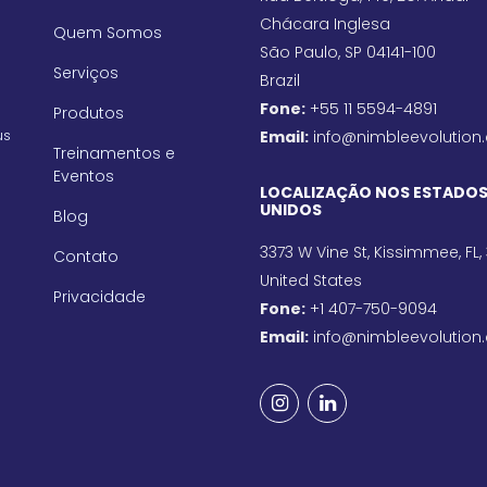
Chácara Inglesa
Quem Somos
São Paulo, SP 04141-100
Serviços
Brazil
Fone:
+55 11 5594-4891
Produtos
us
Email:
info@nimbleevolution
Treinamentos e
Eventos
LOCALIZAÇÃO NOS ESTADO
UNIDOS
Blog
3373 W Vine St, Kissimmee, FL,
Contato
United States
Privacidade
Fone:
+1 407-750-9094
Email:
info@nimbleevolution